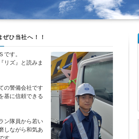
はぜひ当社へ！！
Ｓです。
『リズ』と読みま
ての警備会社です
を基に信頼できる
ラン隊員から若い
磨しながら和気あ
です。